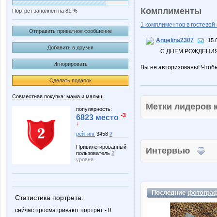
Комплименты
Портрет заполнен на 81 %
1 комплиментов в гостевой 
Отправить приватное сообщение
Angelina2307
15.
Добавить в друзья
С ДНЕМ РОЖДЕНИЯ
Игнорировать
Вы не авторизованы! Чтоб
Сделать подарок
Совместная покупка: мама и малыш
Метки лидеров
популярность:
-3
6823 место
↓
рейтинг
3458
?
Привилегированный
Интервью
пользователь
2
уровня
Последние
фотогра
Статистика портрета:
сейчас просматривают портрет - 0