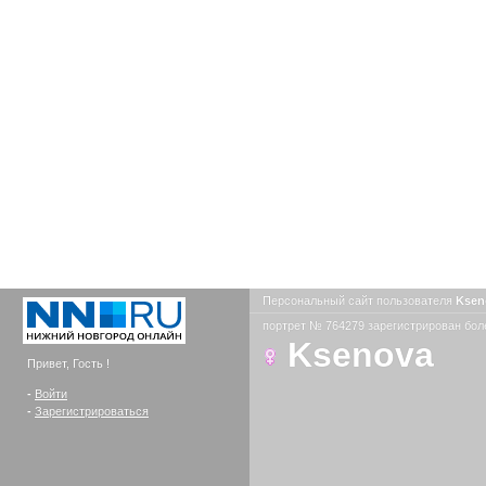
Персональный сайт пользователя
Ksen
портрет № 764279 зарегистрирован боле
Ksenova
Привет, Гость !
-
Войти
-
Зарегистрироваться